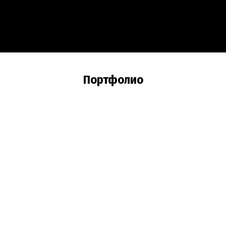
Портфолио
ЖК Нобель